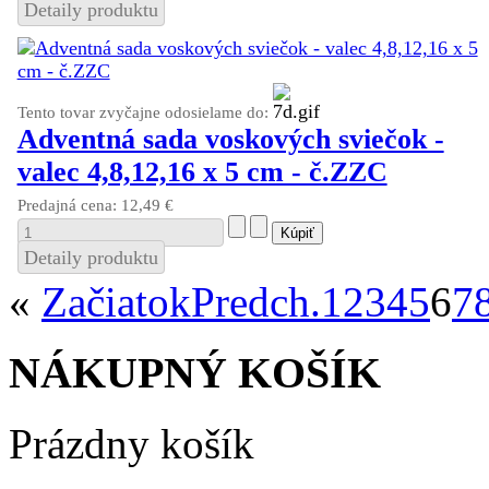
Detaily produktu
Tento tovar zvyčajne odosielame do:
Adventná sada voskových sviečok -
valec 4,8,12,16 x 5 cm - č.ZZC
Predajná cena:
12,49 €
Detaily produktu
«
Začiatok
Predch.
1
2
3
4
5
6
7
NÁKUPNÝ KOŠÍK
Prázdny košík