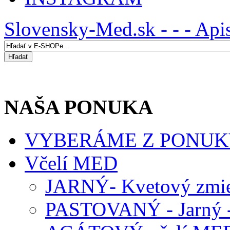
Slovensky-Med.sk - - - Api
NAŠA PONUKA
VYBERÁME Z PONUK
Včelí MED
JARNÝ- Kvetový zmie
PASTOVANÝ - Jarný -