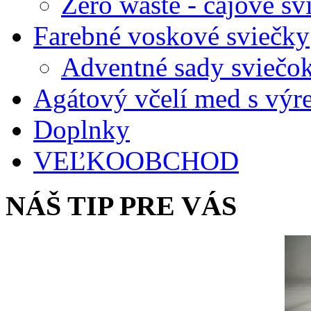
Zero waste - čajové sv
Farebné voskové sviečky
Adventné sady sviečo
Agátový včelí med s vý
Doplnky
VEĽKOOBCHOD
NÁŠ TIP PRE VÁS