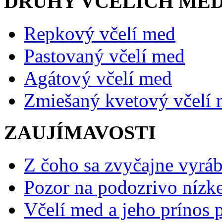
DRUHY VČELÍCH ME
Repkový včelí med
Pastovaný včelí med
Agátový včelí med
Zmiešaný kvetový včelí
ZAUJÍMAVOSTI
Z čoho sa zvyčajne vyráb
Pozor na podozrivo nízk
Včelí med a jeho prínos p