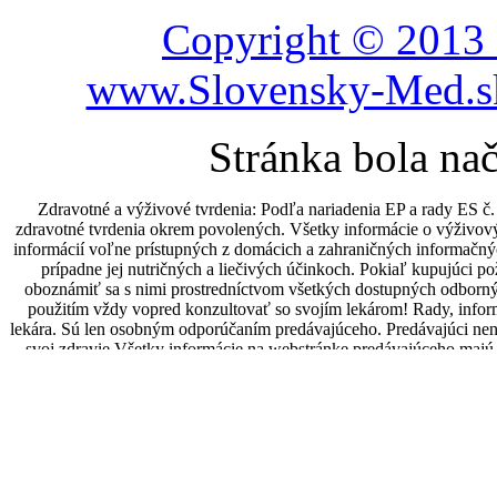
Copyright © 2013 
www.Slovensky-Med.sk
Stránka bola na
Zdravotné a výživové tvrdenia: Podľa nariadenia EP a rady ES 
zdravotné tvrdenia okrem povolených. Všetky informácie o výživov
informácií voľne prístupných z domácich a zahraničných informačný
prípadne jej nutričných a liečivých účinkoch. Pokiaľ kupujúci p
oboznámiť sa s nimi prostredníctvom všetkých dostupných odbornýc
použitím vždy vopred konzultovať so svojím lekárom! Rady, infor
lekára. Sú len osobným odporúčaním predávajúceho. Predávajúci ne
svoj zdravie.Všetky informácie na webstránke predávajúceho majú 
lekárom. Predávajúci odporúča preto všetky zdravotné problémy kup
a dojčiace ženy, malé deti