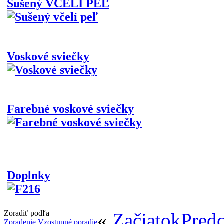
Sušený VČELÍ PEĽ
Voskové sviečky
Farebné voskové sviečky
Doplnky
Zoradiť podľa
«
Začiatok
Predc
Zoradenie Vzostupné poradie