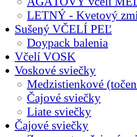
AGÁTOVÝ včelí ME
LETNÝ - Kvetový zmi
Sušený VČELÍ PEĽ
Doypack balenia
Včelí VOSK
Voskové sviečky
Medzistienkové (točen
Čajové sviečky
Liate sviečky
Čajové sviečky