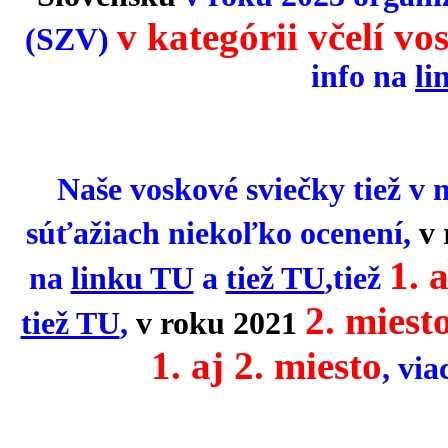
v
kategórii včelí vos
(SZV)
info na
li
Naše voskové sviečky tiež v 
súťažiach niekoľko ocenení,
v
1. 
na
linku TU
a
tiež TU
,tiež
2. miest
tiež TU
,
v roku 2021
1. aj 2. miesto
,
via