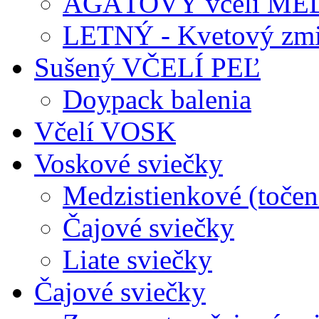
AGÁTOVÝ včelí ME
LETNÝ - Kvetový zmi
Sušený VČELÍ PEĽ
Doypack balenia
Včelí VOSK
Voskové sviečky
Medzistienkové (točen
Čajové sviečky
Liate sviečky
Čajové sviečky