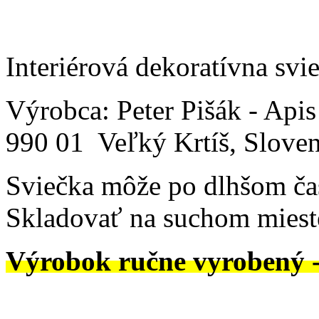
Interiérová dekoratívna svi
Výrobca: Peter Pišák - Api
990 01 Veľký Krtíš, Sloven
Sviečka môže po dlhšom čas
Skladovať na suchom mieste 
Výrobok ručne vyrobený 