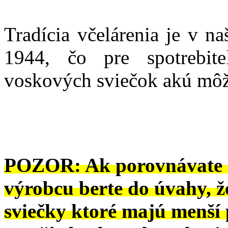
Tradícia včelárenia je v n
1944,
čo pre spotrebiteľ
voskových sviečok akú môž
POZOR: Ak porovnávate č
výrobcu berte do úvahy, ž
sviečky ktoré majú menší 