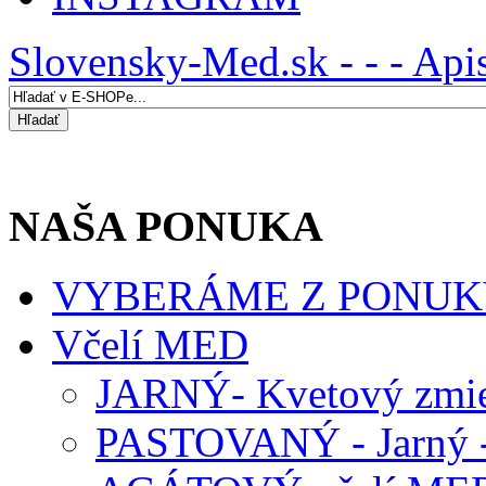
Slovensky-Med.sk - - - Api
NAŠA PONUKA
VYBERÁME Z PONUK
Včelí MED
JARNÝ- Kvetový zmie
PASTOVANÝ - Jarný -