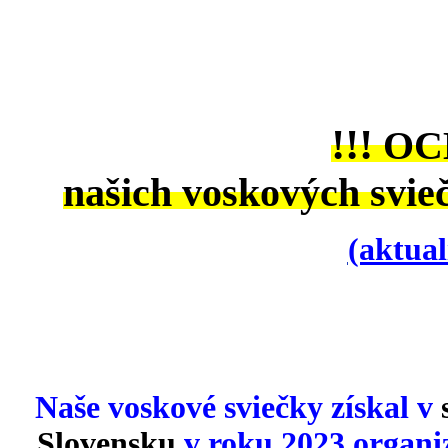
!!!
OC
našich voskových svieč
(aktual
Naše voskové sviečky
získal v
Slovensku
v roku 2023 organi