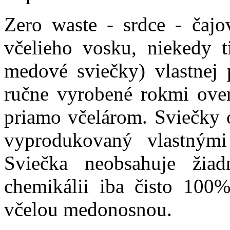
Zero waste - srdce - čaj
včelieho vosku,
niekedy t
medové sviečky)
vlastnej 
ručne vyrobené rokmi over
priamo včelárom. Sviečky o
vyprodukovaný vlastnými 
Sviečka neobsahuje žiad
chemikálii iba čisto 100
včelou medonosnou.