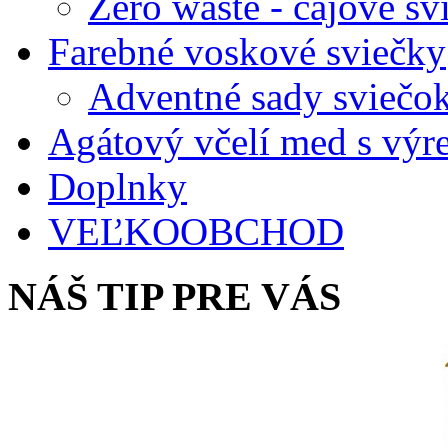
Zero waste - čajové sv
Farebné voskové sviečky
Adventné sady sviečo
Agátový včelí med s vý
Doplnky
VEĽKOOBCHOD
NÁŠ TIP PRE VÁS