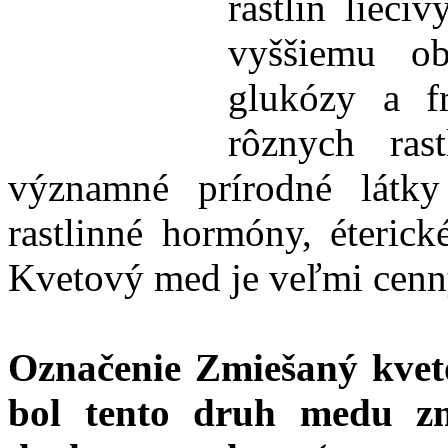
rastlín lieči
vyššiemu o
glukózy a f
rôznych ras
významné prírodné látky
rastlinné hormóny, éterick
Kvetový med je veľmi cenn
Označenie Zmiešaný kvet
bol tento druh medu zm