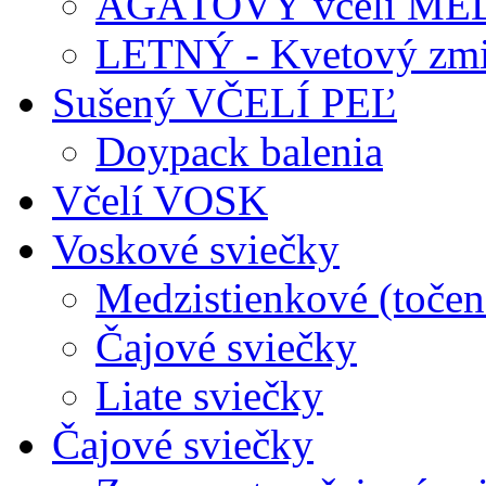
AGÁTOVÝ včelí ME
LETNÝ - Kvetový zmi
Sušený VČELÍ PEĽ
Doypack balenia
Včelí VOSK
Voskové sviečky
Medzistienkové (točen
Čajové sviečky
Liate sviečky
Čajové sviečky