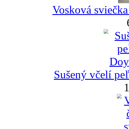
Vosková sviečka
Sušený včelí pe
1