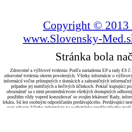
Copyright © 2013 
www.Slovensky-Med.sk
Stránka bola na
Zdravotné a výživové tvrdenia: Podľa nariadenia EP a rady ES 
zdravotné tvrdenia okrem povolených. Všetky informácie o výživov
informácií voľne prístupných z domácich a zahraničných informačný
prípadne jej nutričných a liečivých účinkoch. Pokiaľ kupujúci p
oboznámiť sa s nimi prostredníctvom všetkých dostupných odbornýc
použitím vždy vopred konzultovať so svojím lekárom! Rady, infor
lekára. Sú len osobným odporúčaním predávajúceho. Predávajúci ne
svoj zdravie.Všetky informácie na webstránke predávajúceho majú 
lekárom. Predávajúci odporúča preto všetky zdravotné problémy kup
a dojčiace ženy, malé deti