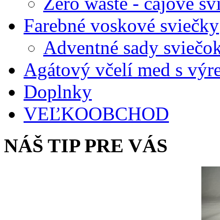
Zero waste - čajové sv
Farebné voskové sviečky
Adventné sady sviečo
Agátový včelí med s vý
Doplnky
VEĽKOOBCHOD
NÁŠ TIP PRE VÁS