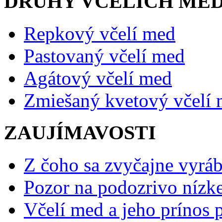
DRUHY VČELÍCH ME
Repkový včelí med
Pastovaný včelí med
Agátový včelí med
Zmiešaný kvetový včelí
ZAUJÍMAVOSTI
Z čoho sa zvyčajne vyráb
Pozor na podozrivo nízk
Včelí med a jeho prínos p