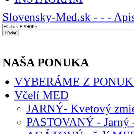
Slovensky-Med.sk - - - Api
NAŠA PONUKA
VYBERÁME Z PONUK
Včelí MED
JARNÝ- Kvetový zmie
PASTOVANÝ - Jarný -