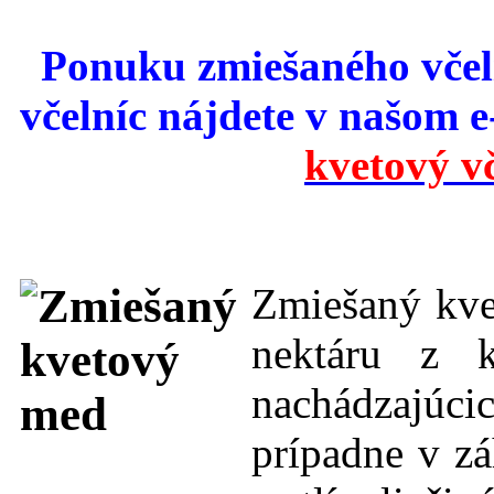
Ponuku zmiešaného včel
včelníc nájdete v našom e
kvetový v
Zmiešaný kve
nektáru z k
nachádzajúcic
prípadne v zá