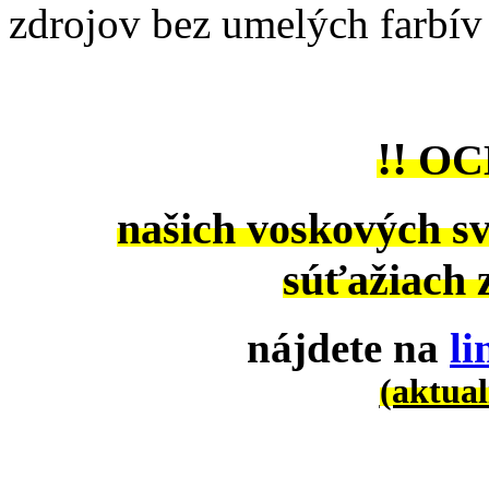
zdrojov bez umelých farbív
!!
OC
našich voskových sv
súťažiach
nájdete na
l
(aktual