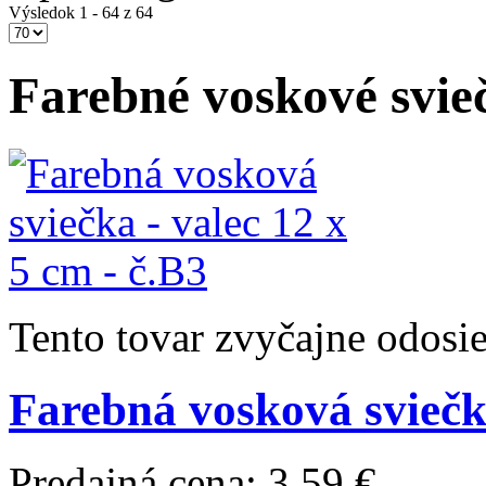
Výsledok 1 - 64 z 64
Farebné voskové svie
Tento tovar zvyčajne odosi
Farebná vosková sviečka
Predajná cena:
3,59 €