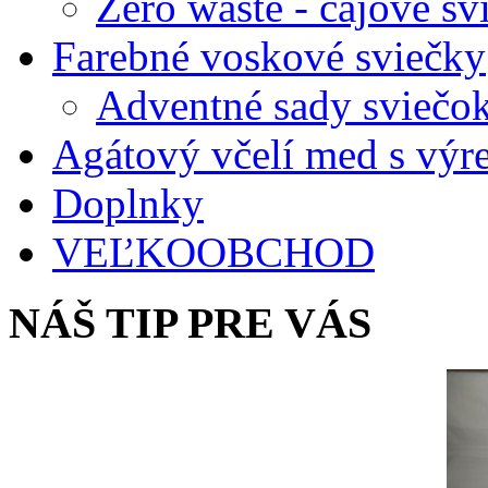
Zero waste - čajové sv
Farebné voskové sviečky
Adventné sady sviečo
Agátový včelí med s vý
Doplnky
VEĽKOOBCHOD
NÁŠ TIP PRE VÁS