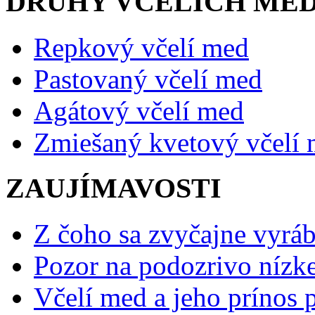
DRUHY VČELÍCH ME
Repkový včelí med
Pastovaný včelí med
Agátový včelí med
Zmiešaný kvetový včelí
ZAUJÍMAVOSTI
Z čoho sa zvyčajne vyráb
Pozor na podozrivo nízk
Včelí med a jeho prínos p