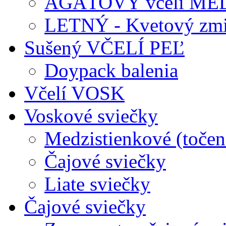
AGÁTOVÝ včelí ME
LETNÝ - Kvetový zmi
Sušený VČELÍ PEĽ
Doypack balenia
Včelí VOSK
Voskové sviečky
Medzistienkové (točen
Čajové sviečky
Liate sviečky
Čajové sviečky