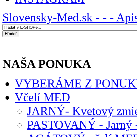
Slovensky-Med.sk - - - Api
NAŠA PONUKA
VYBERÁME Z PONUK
Včelí MED
JARNÝ- Kvetový zmie
PASTOVANÝ - Jarný -