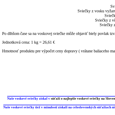
Sv
Sviečky z vosku vyžaru
Sviečk
Sviečky z vč
Sviečky z
Po dlhšom čase sa na voskovej sviečke môže objaviť biely povlak tzv.
Jednotková cena: 1 kg = 26,61 €
Hmotnosť produktu pre výpočet ceny dopravy ( vrátane baliaceho mat
Naše voskové sviečky
získal v
súťaži o najlepšie voskové sviečky na Slove
Naše voskové sviečky tiež v minulosti získali na celoslovenských súťažiach n