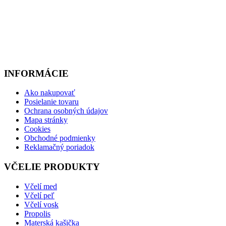
INFORMÁCIE
Ako nakupovať
Posielanie tovaru
Ochrana osobných údajov
Mapa stránky
Cookies
Obchodné podmienky
Reklamačný poriadok
VČELIE PRODUKTY
Včelí med
Včelí peľ
Včelí vosk
Propolis
Materská kašička