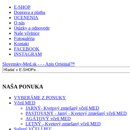
E-SHOP
Doprava a platba
OCENENIA
O nás
Otázky a odpovede
Naše včelnice
Fotogaléria
Kontakt
FACEBOOK
INSTAGRAM
Slovensky-Med.sk - - - Apis Original™
NAŠA PONUKA
VYBERÁME Z PONUKY
Včelí MED
JARNÝ- Kvetový zmiešaný včelí MED
PASTOVANÝ - Jarný - Kvetový zmiešaný včelí MED
AGÁTOVÝ včelí MED
LETNÝ - Kvetový zmiešaný včelí MED
Sušený VČELÍ PEĽ