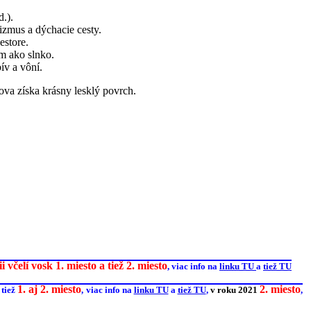
.).
izmus a dýchacie cesty.
estore.
um ako slnko.
ív a vôní.
ova získa krásny lesklý povrch.
i včelí vosk 1. miesto a tiež 2. miesto
, viac info na
linku TU
a
tiež TU
1. aj 2. miesto
2. miesto
a
tiež
,
viac info na
linku TU
a
tiež TU
,
v roku 2021
,