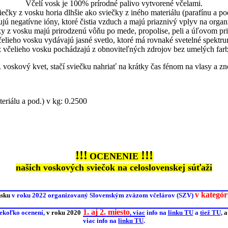
Včelí vosk je 100% prírodné palivo vytvorené včelami.
iečky z vosku horia dlhšie ako sviečky z iného materiálu (parafínu a pod
jú negatívne ióny, ktoré čistia vzduch a majú priaznivý vplyv na organ
y z vosku majú prirodzenú vôňu po mede, propolise, peli a úľovom pri
elieho vosku vydávajú jasné svetlo, ktoré má rovnaké svetelné spektr
 včelieho vosku pochádzajú z obnoviteľných zdrojov bez umelých farb
 voskový kvet, stačí sviečku nahriať na krátky čas fénom na vlasy a zn
eriálu a pod.) v kg: 0.2500
!!!
!!!
OCENENIE
našich voskových sviečok na celoslovenskej súťaži
v
kategóri
nsku
v roku 2022 organizovaný Slovenským zväzom včelárov (SZV)
1. aj 2. miesto
iekoľko ocenení,
v roku 2020
, viac info na
linku TU
a
tiež TU
,
viac info na
linku TU
.