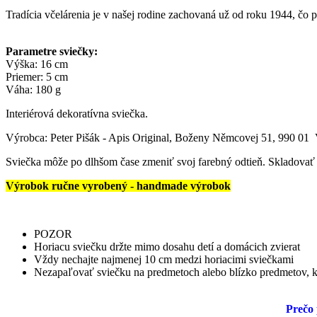
Tradícia včelárenia je v našej rodine zachovaná už od roku 1944,
čo p
Parametre sviečky:
Výška: 16 cm
Priemer: 5 cm
Váha: 180 g
Interiérová dekoratívna sviečka.
Výrobca: Peter Pišák - Apis Original, Boženy Němcovej 51, 990 01 
Sviečka môže po dlhšom čase zmeniť svoj farebný odtieň. Skladovať n
Výrobok ručne vyrobený - handmade výrobok
POZOR
Horiacu sviečku držte mimo dosahu detí a domácich zvierat
Vždy nechajte najmenej 10 cm medzi horiacimi sviečkami
Nezapaľovať sviečku na predmetoch alebo blízko predmetov, k
Prečo 