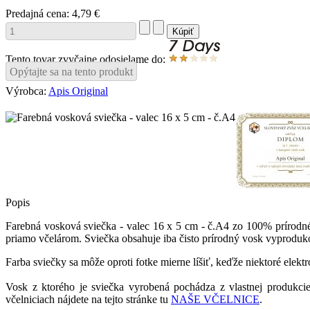
Predajná cena:
4,79 €
Tento tovar zvyčajne odosielame do:
Opýtajte sa na tento produkt
Výrobca:
Apis Original
Popis
Farebná vosková sviečka - valec 16 x 5 cm - č.A4 zo 100% prírodné
priamo včelárom. Sviečka obsahuje iba čisto prírodný vosk vyproduko
Farba sviečky sa môže oproti fotke mierne líšiť, keďže niektoré elekt
Vosk z ktorého je sviečka vyrobená
pochádza z vlastnej produkcie
včelniciach nájdete na tejto stránke tu
NAŠE VČELNICE
.