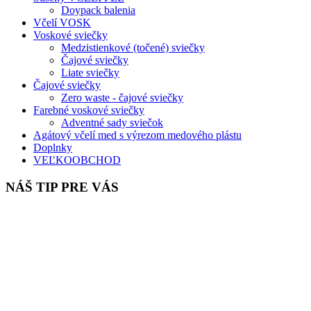
Doypack balenia
Včelí VOSK
Voskové sviečky
Medzistienkové (točené) sviečky
Čajové sviečky
Liate sviečky
Čajové sviečky
Zero waste - čajové sviečky
Farebné voskové sviečky
Adventné sady sviečok
Agátový včelí med s výrezom medového plástu
Doplnky
VEĽKOOBCHOD
NÁŠ TIP PRE VÁS