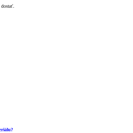
 dostať.
eriálu?