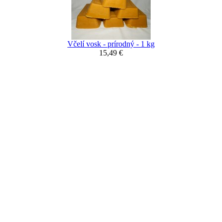
Včelí vosk - prírodný - 1 kg
15,49 €