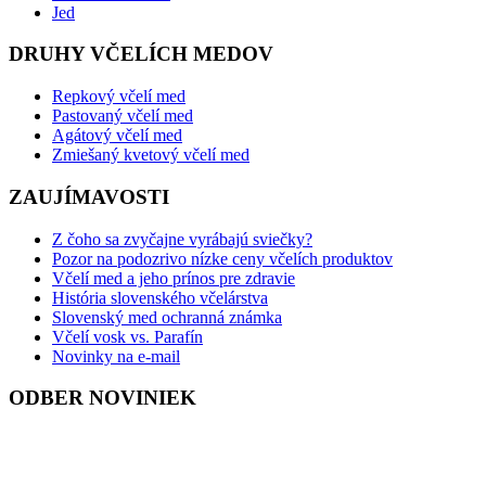
Jed
DRUHY VČELÍCH MEDOV
Repkový včelí med
Pastovaný včelí med
Agátový včelí med
Zmiešaný kvetový včelí med
ZAUJÍMAVOSTI
Z čoho sa zvyčajne vyrábajú sviečky?
Pozor na podozrivo nízke ceny včelích produktov
Včelí med a jeho prínos pre zdravie
História slovenského včelárstva
Slovenský med ochranná známka
Včelí vosk vs. Parafín
Novinky na e-mail
ODBER NOVINIEK