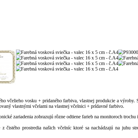
ho včelieho vosku + pridaného farbiva, vlastnej produkcie a výroby. 
vaný vlastnými včelami na vlastnej včelnici + prídavné farbivo.
ronické zariadenia zobrazujú rôzne odtiene farieb na monitoroch trochu 
 z čistého prostredia našich včelníc ktoré sa nachádzajú na juhu st