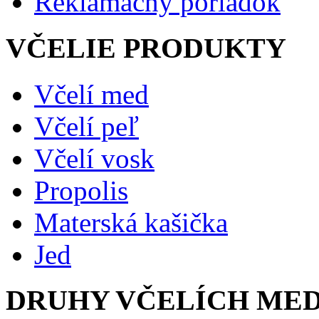
Reklamačný poriadok
VČELIE PRODUKTY
Včelí med
Včelí peľ
Včelí vosk
Propolis
Materská kašička
Jed
DRUHY VČELÍCH ME