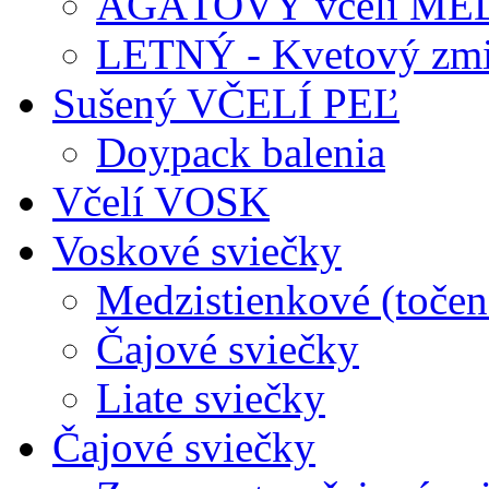
AGÁTOVÝ včelí ME
LETNÝ - Kvetový zmi
Sušený VČELÍ PEĽ
Doypack balenia
Včelí VOSK
Voskové sviečky
Medzistienkové (točen
Čajové sviečky
Liate sviečky
Čajové sviečky