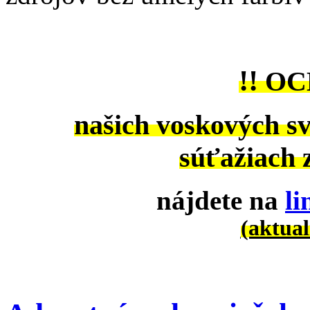
!!
OC
našich voskových sv
súťažiach
nájdete na
l
(aktual