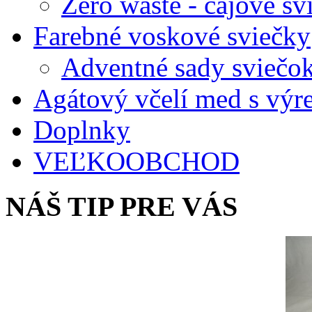
Zero waste - čajové sv
Farebné voskové sviečky
Adventné sady sviečo
Agátový včelí med s vý
Doplnky
VEĽKOOBCHOD
NÁŠ TIP PRE VÁS