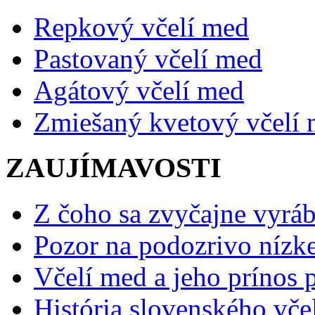
Repkový včelí med
Pastovaný včelí med
Agátový včelí med
Zmiešaný kvetový včelí
ZAUJÍMAVOSTI
Z čoho sa zvyčajne vyráb
Pozor na podozrivo nízk
Včelí med a jeho prínos p
História slovenského vče