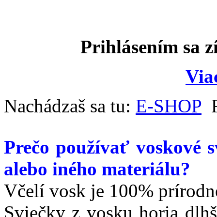
Prihlásením sa z
Via
Nachádzaš sa tu:
E-SHOP
Prečo používať voskové sv
alebo iného materiálu?
Včelí vosk je 100% prírodn
Sviečky z vosku horia dlhš