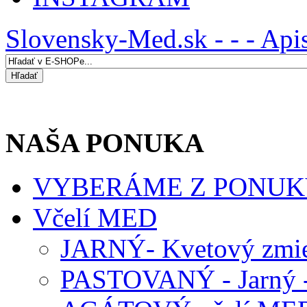
Slovensky-Med.sk - - - Api
NAŠA PONUKA
VYBERÁME Z PONUK
Včelí MED
JARNÝ- Kvetový zmie
PASTOVANÝ - Jarný -