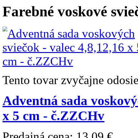
Farebné voskové svie
Tento tovar zvyčajne odosi
Adventná sada voskových
x 5 cm - č.ZZCHv
Predajná cena:
13,09 €