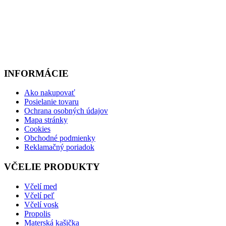
INFORMÁCIE
Ako nakupovať
Posielanie tovaru
Ochrana osobných údajov
Mapa stránky
Cookies
Obchodné podmienky
Reklamačný poriadok
VČELIE PRODUKTY
Včelí med
Včelí peľ
Včelí vosk
Propolis
Materská kašička