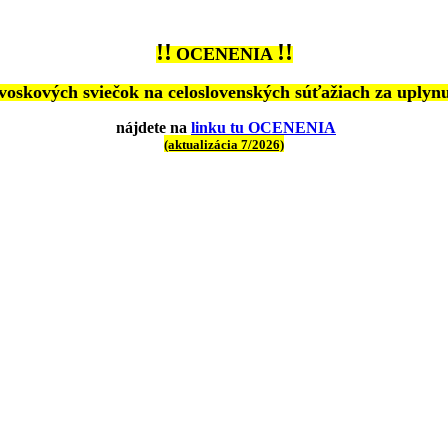
!!
!!
OCENENIA
 voskových sviečok na celoslovenských súťažiach
za uplynu
nájdete na
linku tu OCENENIA
(aktualizácia 7/2026)