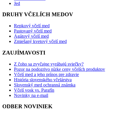
Jed
DRUHY VČELÍCH MEDOV
Repkový včelí med
Pastovaný včelí med
Agátový včelí med
Zmiešaný kvetový včelí med
ZAUJÍMAVOSTI
Z čoho sa zvyčajne vyrábajú sviečky?
Pozor na podozrivo nízke ceny včelích produktov
Včelí med a jeho prínos pre zdravie
História slovenského včelárstva
Slovenský med ochranná známka
Včelí vosk vs. Parafín
Novinky na e-mail
ODBER NOVINIEK