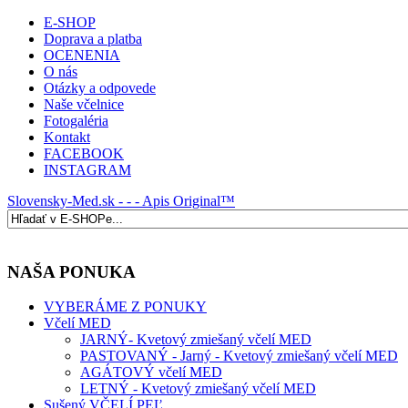
E-SHOP
Doprava a platba
OCENENIA
O nás
Otázky a odpovede
Naše včelnice
Fotogaléria
Kontakt
FACEBOOK
INSTAGRAM
Slovensky-Med.sk - - - Apis Original™
NAŠA PONUKA
VYBERÁME Z PONUKY
Včelí MED
JARNÝ- Kvetový zmiešaný včelí MED
PASTOVANÝ - Jarný - Kvetový zmiešaný včelí MED
AGÁTOVÝ včelí MED
LETNÝ - Kvetový zmiešaný včelí MED
Sušený VČELÍ PEĽ