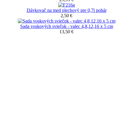
Dávkovač na med plechový pre 0,7l pohár
2,50 €
Sada voskových sviečok - valec 4,8,12,16 x 5 cm
13,50 €