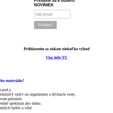
Prihláste sa k odberu
NOVINIEK
Prihlásením sa získate niekoľko výhod
Viac info TU
ého materiálu?
a pod.).
priaznivý vplyv na organizmus a dýchacie cesty.
vom priestore.
etelné spektrum ako slnko.
elých farbív a vôní