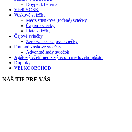
Doypack balenia
Včelí VOSK
Voskové sviečky
Medzistienkové (točené) sviečky
Čajové sviečky
Liate sviečky
Čajové sviečky
Zero waste - čajové sviečky
Farebné voskové sviečky
Adventné sady sviečok
Agátový včelí med s výrezom medového plástu
Doplnky
VEĽKOOBCHOD
NÁŠ TIP PRE VÁS