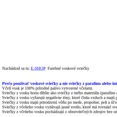
Nachádzaš sa tu:
E-SHOP
Farebné voskové sviečky
Prečo používať voskové sviečky a nie sviečky z parafínu alebo in
Včelí vosk je 100% prírodné palivo vytvorené včelami.
Sviečky z vosku horia dlhšie ako sviečky z iného materiálu (parafínu 
Sviečky z vosku vyžarujú negatívne ióny, ktoré čistia vzduch a majú 
Sviečky z vosku majú prirodzenú vôňu po mede, propolise, peli a úľo
Sviečky z včelieho vosku vydávajú jasné svetlo, ktoré má rovnaké sv
Sviečky z včelieho vosku pochádzajú z obnoviteľných zdrojov bez um