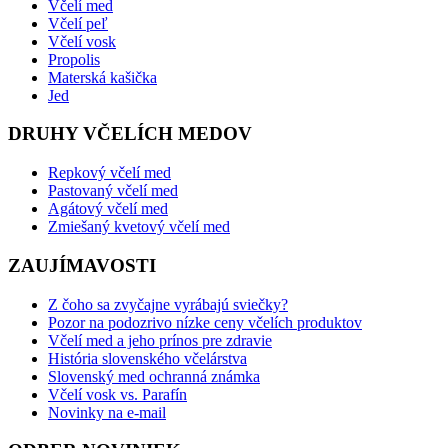
Včelí med
Včelí peľ
Včelí vosk
Propolis
Materská kašička
Jed
DRUHY VČELÍCH MEDOV
Repkový včelí med
Pastovaný včelí med
Agátový včelí med
Zmiešaný kvetový včelí med
ZAUJÍMAVOSTI
Z čoho sa zvyčajne vyrábajú sviečky?
Pozor na podozrivo nízke ceny včelích produktov
Včelí med a jeho prínos pre zdravie
História slovenského včelárstva
Slovenský med ochranná známka
Včelí vosk vs. Parafín
Novinky na e-mail