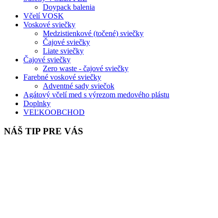
Doypack balenia
Včelí VOSK
Voskové sviečky
Medzistienkové (točené) sviečky
Čajové sviečky
Liate sviečky
Čajové sviečky
Zero waste - čajové sviečky
Farebné voskové sviečky
Adventné sady sviečok
Agátový včelí med s výrezom medového plástu
Doplnky
VEĽKOOBCHOD
NÁŠ TIP PRE VÁS