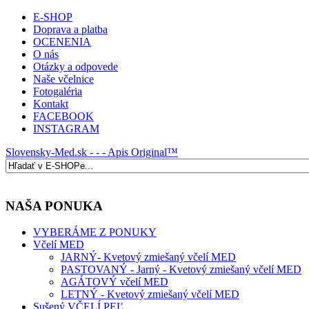
E-SHOP
Doprava a platba
OCENENIA
O nás
Otázky a odpovede
Naše včelnice
Fotogaléria
Kontakt
FACEBOOK
INSTAGRAM
Slovensky-Med.sk - - - Apis Original™
NAŠA PONUKA
VYBERÁME Z PONUKY
Včelí MED
JARNÝ- Kvetový zmiešaný včelí MED
PASTOVANÝ - Jarný - Kvetový zmiešaný včelí MED
AGÁTOVÝ včelí MED
LETNÝ - Kvetový zmiešaný včelí MED
Sušený VČELÍ PEĽ