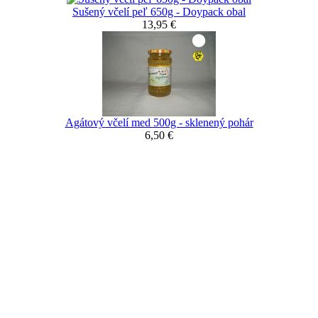
Sušený včelí peľ 650g - Doypack obal
13,95 €
Agátový včelí med 500g - sklenený pohár
6,50 €