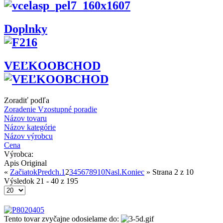
Doplnky
VEĽKOOBCHOD
Zoradiť podľa
Zoradenie Vzostupné poradie
Názov tovaru
Názov kategórie
Názov výrobcu
Cena
Výrobca:
Apis Original
«
Začiatok
Predch.
1
2
3
4
5
6
7
8
9
10
Nasl.
Koniec
»
Strana 2 z 10
Výsledok 21 - 40 z 195
Tento tovar zvyčajne odosielame do: