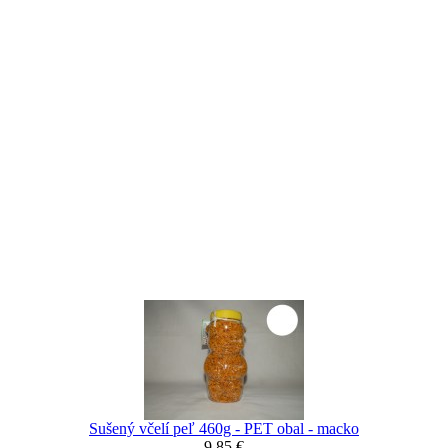
Sušený včelí peľ 460g - PET obal - macko
9,85 €