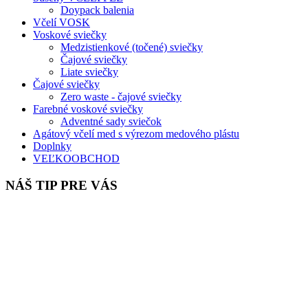
Doypack balenia
Včelí VOSK
Voskové sviečky
Medzistienkové (točené) sviečky
Čajové sviečky
Liate sviečky
Čajové sviečky
Zero waste - čajové sviečky
Farebné voskové sviečky
Adventné sady sviečok
Agátový včelí med s výrezom medového plástu
Doplnky
VEĽKOOBCHOD
NÁŠ TIP PRE VÁS