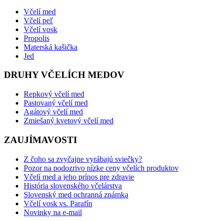
Včelí med
Včelí peľ
Včelí vosk
Propolis
Materská kašička
Jed
DRUHY VČELÍCH MEDOV
Repkový včelí med
Pastovaný včelí med
Agátový včelí med
Zmiešaný kvetový včelí med
ZAUJÍMAVOSTI
Z čoho sa zvyčajne vyrábajú sviečky?
Pozor na podozrivo nízke ceny včelích produktov
Včelí med a jeho prínos pre zdravie
História slovenského včelárstva
Slovenský med ochranná známka
Včelí vosk vs. Parafín
Novinky na e-mail