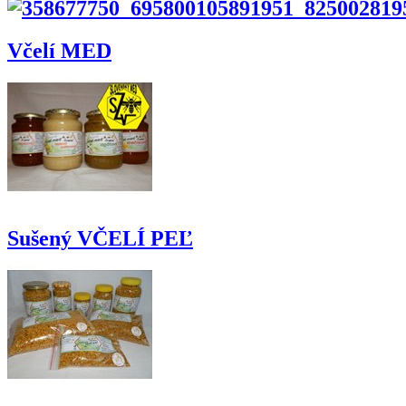
Včelí MED
Sušený VČELÍ PEĽ