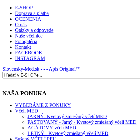
E-SHOP
Doprava a platba
OCENENIA
O nás
Otázky a odpovede
Naše včelnice
Fotogaléria
Kontakt
FACEBOOK
INSTAGRAM
Slovensky-Med.sk - - - Apis Original™
NAŠA PONUKA
VYBERÁME Z PONUKY
Včelí MED
JARNÝ- Kvetový zmiešaný včelí MED
PASTOVANÝ - Jarný - Kvetový zmiešaný včelí MED
AGÁTOVÝ včelí MED
LETNÝ - Kvetový zmiešaný včelí MED
Sušený VČELÍ PEĽ