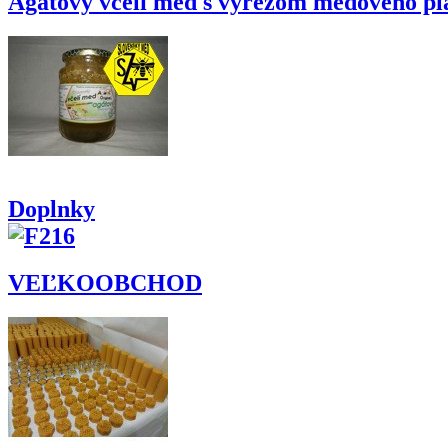
Agátový včelí med s výrezom medového pl
Doplnky
VEĽKOOBCHOD