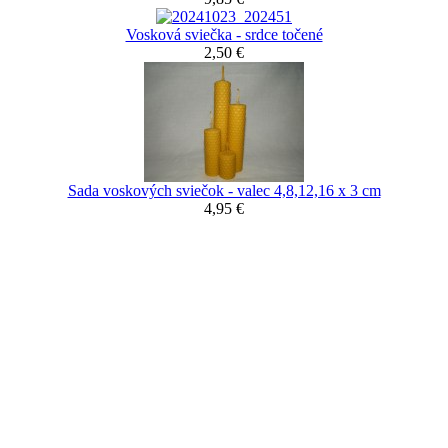
Vosková sviečka - srdce točené
2,50 €
Sada voskových sviečok - valec 4,8,12,16 x 3 cm
4,95 €