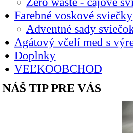
Zero waste - čajové sv
Farebné voskové sviečky
Adventné sady sviečo
Agátový včelí med s vý
Doplnky
VEĽKOOBCHOD
NÁŠ TIP PRE VÁS