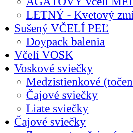
AGÁTOVÝ včelí ME
LETNÝ - Kvetový zmi
Sušený VČELÍ PEĽ
Doypack balenia
Včelí VOSK
Voskové sviečky
Medzistienkové (točen
Čajové sviečky
Liate sviečky
Čajové sviečky