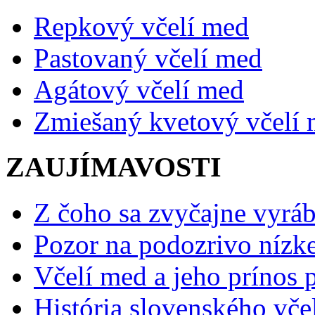
Repkový včelí med
Pastovaný včelí med
Agátový včelí med
Zmiešaný kvetový včelí
ZAUJÍMAVOSTI
Z čoho sa zvyčajne vyráb
Pozor na podozrivo nízk
Včelí med a jeho prínos p
História slovenského vče