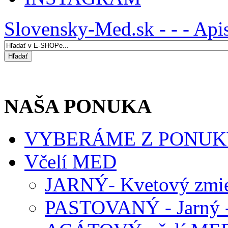
Slovensky-Med.sk - - - Api
NAŠA PONUKA
VYBERÁME Z PONUK
Včelí MED
JARNÝ- Kvetový zmie
PASTOVANÝ - Jarný -