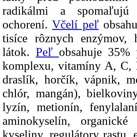
radikálmi a spomaľujú
ochorení.
Včelí peľ
obsahuj
tisíce rôznych enzýmov, 
látok.
Peľ
obsahuje 35% 
komplexu, vitamíny A, C, D
draslík, horčík, vápnik, m
chlór, mangán), bielkoviny
lyzín, metionín, fenylalan
aminokyselín, organické 
kyseliny, regulátory rastu,