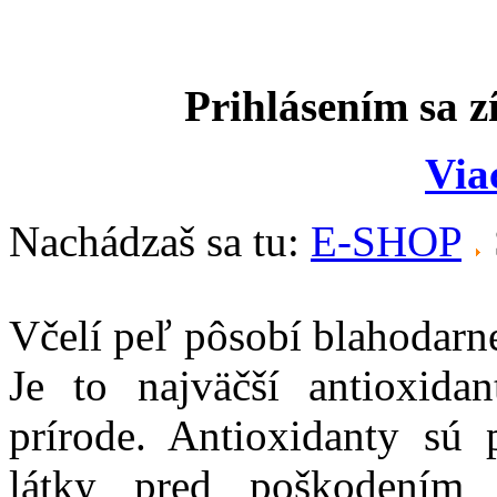
Prihlásením sa z
Via
Nachádzaš sa tu:
E-SHOP
Včelí peľ pôsobí blahodarn
Je to najväčší antioxida
prírode. Antioxidanty sú
látky pred poškodením