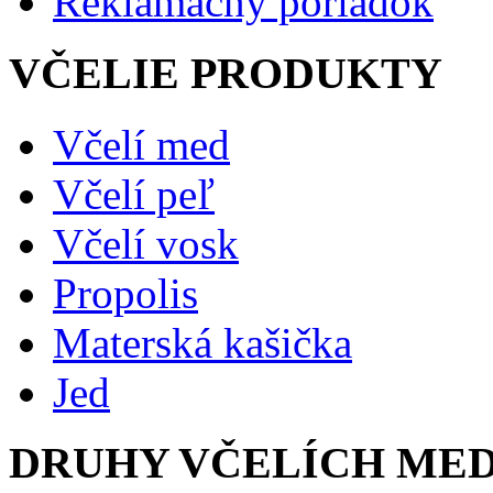
Reklamačný poriadok
VČELIE PRODUKTY
Včelí med
Včelí peľ
Včelí vosk
Propolis
Materská kašička
Jed
DRUHY VČELÍCH ME