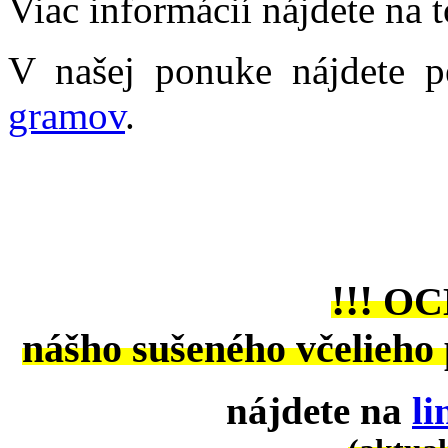
Viac informácií nájdete na 
V našej ponuke nájdete 
gramov
.
!!!
OC
nášho sušeného včelieho 
nájdete na
l