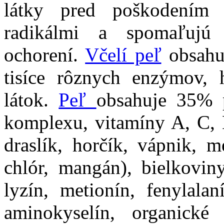
látky pred poškodením
radikálmi a spomaľujú
ochorení.
Včelí peľ
obsahuj
tisíce rôznych enzýmov, 
látok.
Peľ
obsahuje 35% 
komplexu, vitamíny A, C, D
draslík, horčík, vápnik, m
chlór, mangán), bielkoviny
lyzín, metionín, fenylalan
aminokyselín, organické 