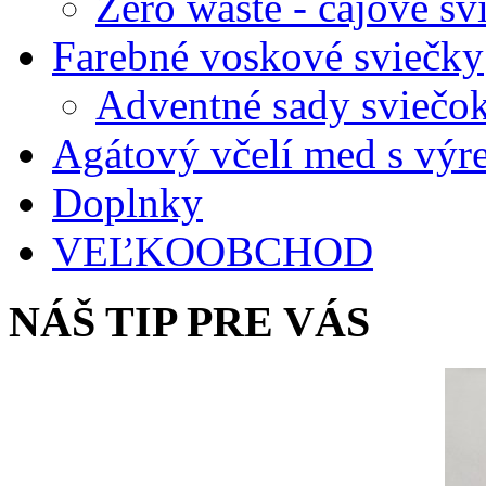
Zero waste - čajové sv
Farebné voskové sviečky
Adventné sady sviečo
Agátový včelí med s vý
Doplnky
VEĽKOOBCHOD
NÁŠ TIP PRE VÁS