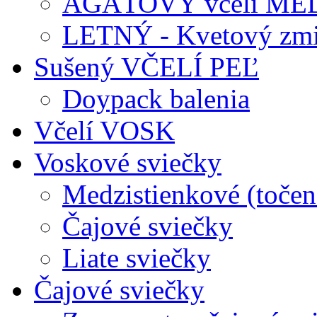
AGÁTOVÝ včelí ME
LETNÝ - Kvetový zmi
Sušený VČELÍ PEĽ
Doypack balenia
Včelí VOSK
Voskové sviečky
Medzistienkové (točen
Čajové sviečky
Liate sviečky
Čajové sviečky