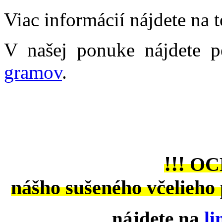
Viac informácií nájdete na 
V našej ponuke nájdete 
gramov
.
!!!
OC
nášho sušeného včelieho 
nájdete na
l