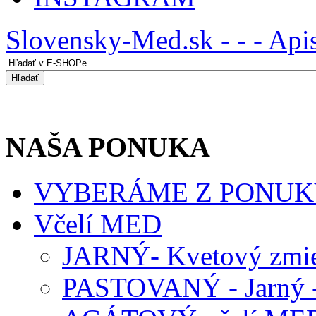
Slovensky-Med.sk - - - Api
NAŠA PONUKA
VYBERÁME Z PONUK
Včelí MED
JARNÝ- Kvetový zmie
PASTOVANÝ - Jarný -