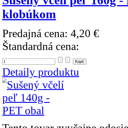
Sušený včelí peľ 160g -
klobúkom
Predajná cena:
4,20 €
Štandardná cena:
Detaily produktu
Tento tovar zvyčajne odosi