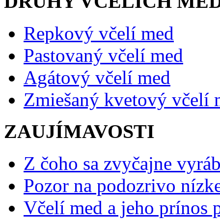
DRUHY VČELÍCH ME
Repkový včelí med
Pastovaný včelí med
Agátový včelí med
Zmiešaný kvetový včelí
ZAUJÍMAVOSTI
Z čoho sa zvyčajne vyráb
Pozor na podozrivo nízk
Včelí med a jeho prínos p