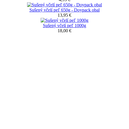
Sušený včelí peľ 650g - Doypack obal
13,95 €
Sušený včelí peľ 1000g
18,00 €