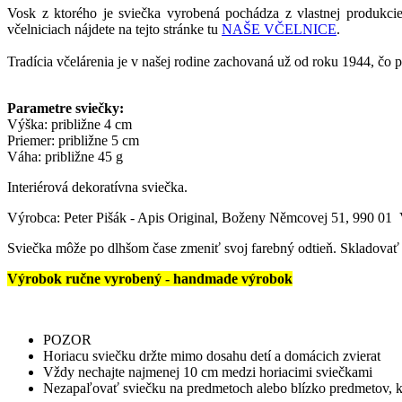
Vosk z ktorého je sviečka vyrobená
pochádza z vlastnej produkcie
včelniciach nájdete na tejto stránke tu
NAŠE VČELNICE
.
Tradícia včelárenia je v našej rodine zachovaná už od roku 1944,
čo p
Parametre sviečky:
Výška: približne 4 cm
Priemer: približne 5 cm
Váha: približne 45 g
Interiérová dekoratívna sviečka.
Výrobca: Peter Pišák - Apis Original, Boženy Němcovej 51, 990 01 
Sviečka môže po dlhšom čase zmeniť svoj farebný odtieň. Skladovať n
Výrobok ručne vyrobený - handmade výrobok
POZOR
Horiacu sviečku držte mimo dosahu detí a domácich zvierat
Vždy nechajte najmenej 10 cm medzi horiacimi sviečkami
Nezapaľovať sviečku na predmetoch alebo blízko predmetov, k