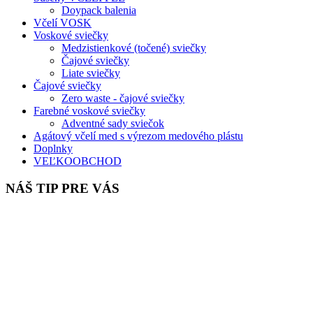
Doypack balenia
Včelí VOSK
Voskové sviečky
Medzistienkové (točené) sviečky
Čajové sviečky
Liate sviečky
Čajové sviečky
Zero waste - čajové sviečky
Farebné voskové sviečky
Adventné sady sviečok
Agátový včelí med s výrezom medového plástu
Doplnky
VEĽKOOBCHOD
NÁŠ TIP PRE VÁS