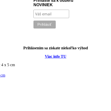
Prihláste sa k odberu
NOVINIEK
Prihlásením sa získate niekoľko výhod
Viac info TU
c 4 x 5 cm
5 cm