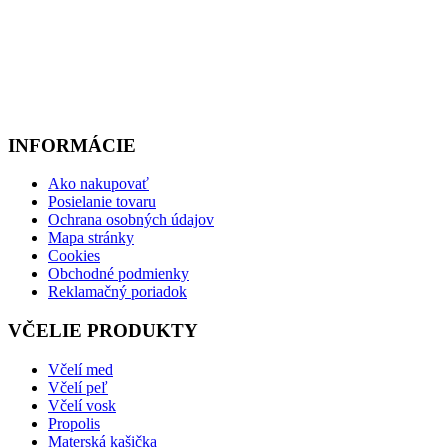
INFORMÁCIE
Ako nakupovať
Posielanie tovaru
Ochrana osobných údajov
Mapa stránky
Cookies
Obchodné podmienky
Reklamačný poriadok
VČELIE PRODUKTY
Včelí med
Včelí peľ
Včelí vosk
Propolis
Materská kašička