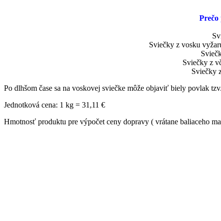
Prečo 
Sv
Sviečky z vosku vyžaru
Sviečk
Sviečky z vč
Sviečky z
Po dlhšom čase sa na voskovej sviečke môže objaviť biely povlak tzv.
Jednotková cena: 1 kg = 31,11 €
Hmotnosť produktu pre výpočet ceny dopravy ( vrátane baliaceho mat