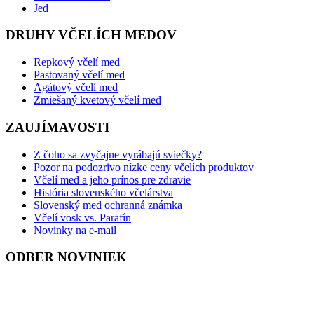
Jed
DRUHY VČELÍCH MEDOV
Repkový včelí med
Pastovaný včelí med
Agátový včelí med
Zmiešaný kvetový včelí med
ZAUJÍMAVOSTI
Z čoho sa zvyčajne vyrábajú sviečky?
Pozor na podozrivo nízke ceny včelích produktov
Včelí med a jeho prínos pre zdravie
História slovenského včelárstva
Slovenský med ochranná známka
Včelí vosk vs. Parafín
Novinky na e-mail
ODBER NOVINIEK