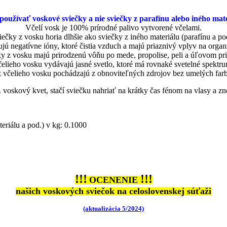
používať voskové sviečky a nie sviečky z parafínu alebo iného mat
Včelí vosk je 100% prírodné palivo vytvorené včelami.
iečky z vosku horia dlhšie ako sviečky z iného materiálu (parafínu a pod
jú negatívne ióny, ktoré čistia vzduch a majú priaznivý vplyv na organ
y z vosku majú prirodzenú vôňu po mede, propolise, peli a úľovom pri
elieho vosku vydávajú jasné svetlo, ktoré má rovnaké svetelné spektr
 včelieho vosku pochádzajú z obnoviteľných zdrojov bez umelých farb
 voskový kvet, stačí sviečku nahriať na krátky čas fénom na vlasy a zn
eriálu a pod.) v kg: 0.1000
!!!
!!!
OCENENIE
našich voskových sviečok na celoslovenskej súťaži
(aktualizácia 5/2024)