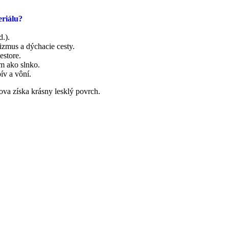
eriálu?
.).
izmus a dýchacie cesty.
estore.
um ako slnko.
ív a vôní.
ova získa krásny lesklý povrch.