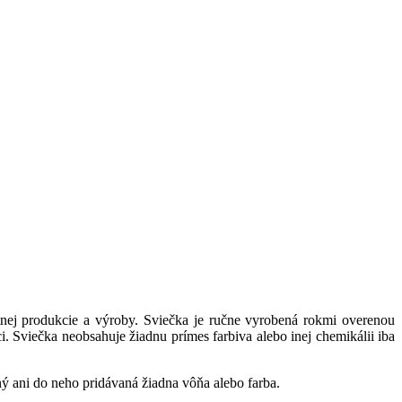
nej produkcie a výroby. Sviečka je ručne vyrobená rokmi overenou
. Sviečka neobsahuje žiadnu prímes farbiva alebo inej chemikálii iba
ný ani do neho pridávaná žiadna vôňa alebo farba.