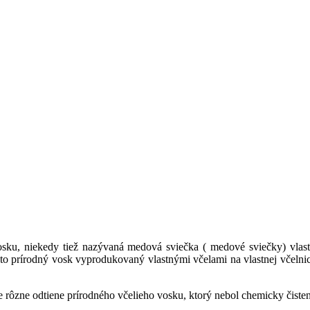
osku,
niekedy tiež nazývaná medová sviečka ( medové sviečky)
vlast
to prírodný vosk vyprodukovaný vlastnými včelami na vlastnej včelnici
uje rôzne odtiene prírodného včelieho vosku, ktorý nebol chemicky čiste