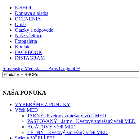
E-SHOP
Doprava a platba
OCENENIA
O nás
Otázky a odpovede
Naše včelnice
Fotogaléria
Kontakt
FACEBOOK
INSTAGRAM
Slovensky-Med.sk - - - Apis Original™
NAŠA PONUKA
VYBERÁME Z PONUKY
Včelí MED
JARNÝ- Kvetový zmiešaný včelí MED
PASTOVANÝ - Jarný - Kvetový zmiešaný včelí MED
AGÁTOVÝ včelí MED
LETNÝ - Kvetový zmiešaný včelí MED
Sušený VČELÍ PEĽ