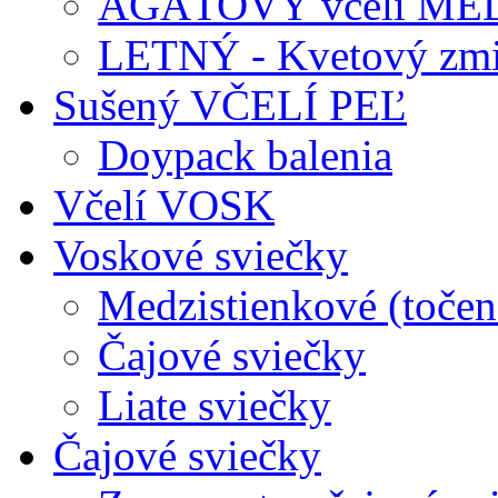
AGÁTOVÝ včelí ME
LETNÝ - Kvetový zmi
Sušený VČELÍ PEĽ
Doypack balenia
Včelí VOSK
Voskové sviečky
Medzistienkové (točen
Čajové sviečky
Liate sviečky
Čajové sviečky