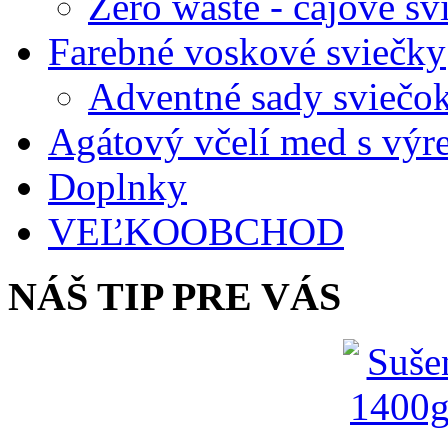
Zero waste - čajové sv
Farebné voskové sviečky
Adventné sady sviečo
Agátový včelí med s vý
Doplnky
VEĽKOOBCHOD
NÁŠ TIP PRE VÁS