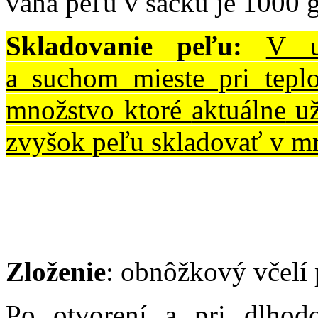
váha peľu v sáčku je 1000 
Skladovanie peľu:
V u
a suchom mieste pri tep
množstvo ktoré
aktuálne
už
zvyšok peľu skladovať v m
Zloženie
: obnôžkový včelí 
Po otvorení a pri dlhod