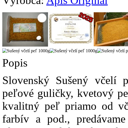
Výrobca:
Apis Original
Popis
Slovenský
Sušený včelí p
peľové guličky, kvetový pe
kvalitný peľ priamo od vč
farbív a pod., predávame