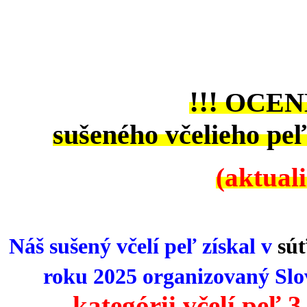
!!!
OCENE
sušeného včelieho peľ
(aktual
Náš sušený včelí peľ
získal v
súť
roku 2025 organizovaný Sl
kategórii včelí peľ 3