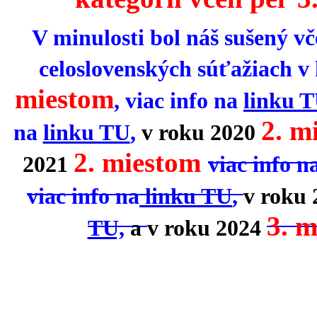
V minulosti bol náš sušený vč
celoslovenských súťažiach v 
miestom
, viac info na
linku 
2. m
na
linku TU
,
v roku 2020
2. miestom
2021
viac info n
viac info na
linku TU
,
v roku 
3. 
TU,
a
v roku 2024