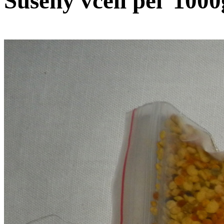
Sušený včelí peľ 1000