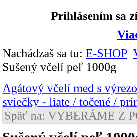
Prihlásením sa z
Via
Nachádzaš sa tu:
E-SHOP
Sušený včelí peľ 1000g
Agátový včelí med s výrez
sviečky - liate / točené / p
Späť na: VYBERÁME Z