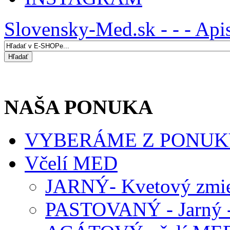
Slovensky-Med.sk - - - Api
NAŠA PONUKA
VYBERÁME Z PONUK
Včelí MED
JARNÝ- Kvetový zmie
PASTOVANÝ - Jarný -