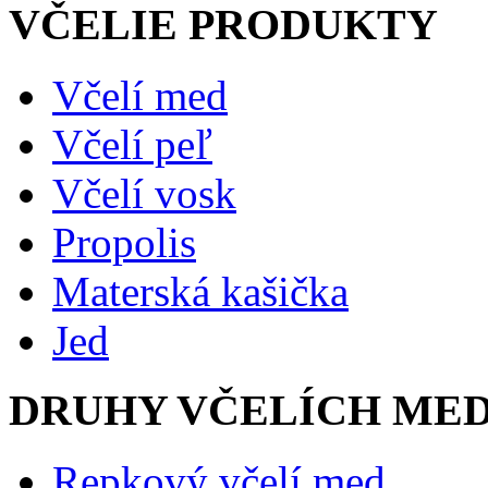
VČELIE PRODUKTY
Včelí med
Včelí peľ
Včelí vosk
Propolis
Materská kašička
Jed
DRUHY VČELÍCH ME
Repkový včelí med