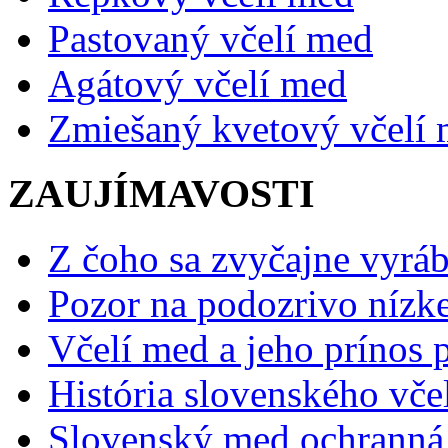
Pastovaný včelí med
Agátový včelí med
Zmiešaný kvetový včelí
ZAUJÍMAVOSTI
Z čoho sa zvyčajne vyráb
Pozor na podozrivo nízk
Včelí med a jeho prínos p
História slovenského vče
Slovenský med ochranná