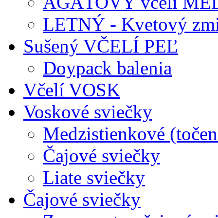
AGÁTOVÝ včelí ME
LETNÝ - Kvetový zmi
Sušený VČELÍ PEĽ
Doypack balenia
Včelí VOSK
Voskové sviečky
Medzistienkové (točen
Čajové sviečky
Liate sviečky
Čajové sviečky