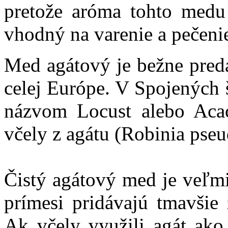
pretože aróma tohto medu 
vhodný na varenie a pečeni
Med agátový je bežne predá
celej Európe. V Spojených 
názvom Locust alebo Acac
včely z agátu (Robinia pseu
Čistý agátový med je veľmi 
prímesi pridávajú tmavšie 
Ak včely využili agát ako 