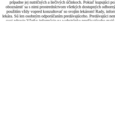
prípadne jej nutričných a liečivých účinkoch. Pokiaľ kupujúci p
oboznámiť sa s nimi prostredníctvom všetkých dostupných odbornýc
použitím vždy vopred konzultovať so svojím lekárom! Rady, infor
lekára. Sú len osobným odporúčaním predávajúceho. Predávajúci ne
svoj zdravie.Všetky informácie na webstránke predávajúceho majú 
lekárom. Predávajúci odporúča preto všetky zdravotné problémy kup
a dojčiace ženy, malé deti