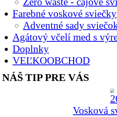
Zero waste - čajové sv
Farebné voskové sviečky
Adventné sady sviečo
Agátový včelí med s vý
Doplnky
VEĽKOOBCHOD
NÁŠ TIP PRE VÁS
Vosková sv