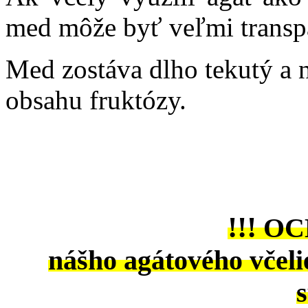
med môže byť veľmi transpa
Med zostáva dlho tekutý a 
obsahu fruktózy.
!!!
OC
nášho agátového včeli