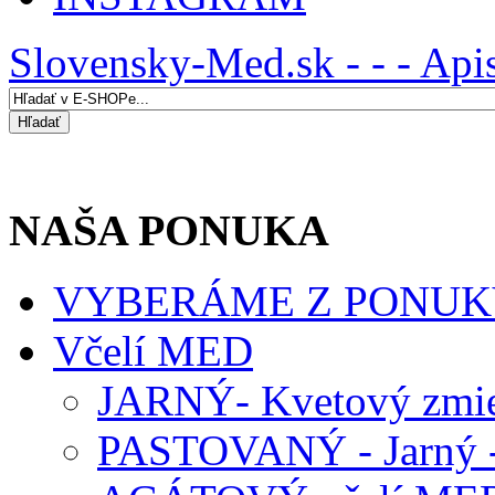
Slovensky-Med.sk - - - Api
NAŠA PONUKA
VYBERÁME Z PONUK
Včelí MED
JARNÝ- Kvetový zmie
PASTOVANÝ - Jarný -