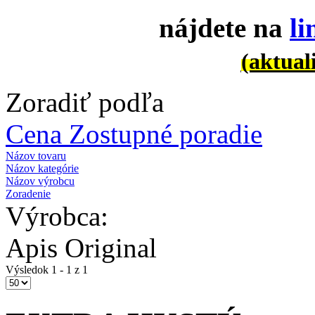
nájdete na
l
(aktual
Zoradiť podľa
Cena Zostupné poradie
Názov tovaru
Názov kategórie
Názov výrobcu
Zoradenie
Výrobca:
Apis Original
Výsledok 1 - 1 z 1