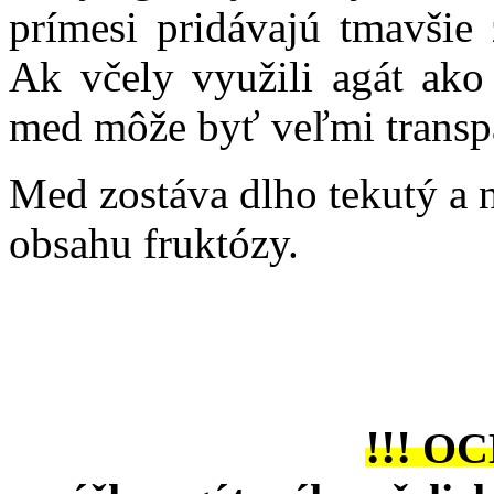
prímesi pridávajú tmavšie 
Ak včely využili agát ako 
med môže byť veľmi transpa
Med zostáva dlho tekutý a 
obsahu fruktózy.
!!!
OC