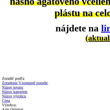
nášho agátového včeli
plástu
na cel
nájdete na
l
(aktual
Zoradiť podľa
Zoradenie Vzostupné poradie
Názov tovaru
Názov kategórie
Názov výrobcu
Cena
Výrobca:
Apis Original