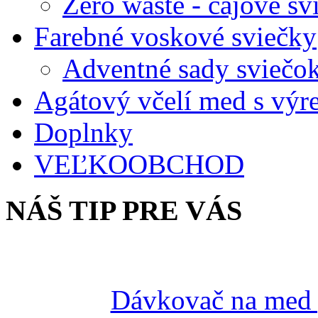
Zero waste - čajové sv
Farebné voskové sviečky
Adventné sady sviečo
Agátový včelí med s vý
Doplnky
VEĽKOOBCHOD
NÁŠ TIP PRE VÁS
Dávkovač na med p