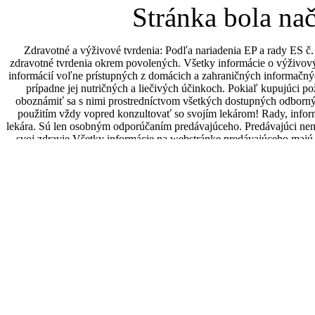
Stránka bola na
Zdravotné a výživové tvrdenia: Podľa nariadenia EP a rady ES 
zdravotné tvrdenia okrem povolených. Všetky informácie o výživov
informácií voľne prístupných z domácich a zahraničných informačný
prípadne jej nutričných a liečivých účinkoch. Pokiaľ kupujúci p
oboznámiť sa s nimi prostredníctvom všetkých dostupných odbornýc
použitím vždy vopred konzultovať so svojím lekárom! Rady, infor
lekára. Sú len osobným odporúčaním predávajúceho. Predávajúci ne
svoj zdravie.Všetky informácie na webstránke predávajúceho majú 
lekárom. Predávajúci odporúča preto všetky zdravotné problémy kup
a dojčiace ženy, malé deti