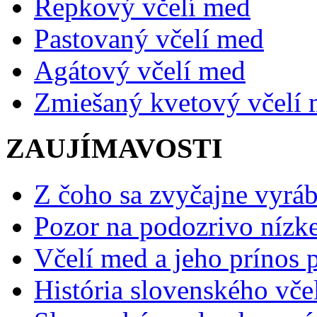
Repkový včelí med
Pastovaný včelí med
Agátový včelí med
Zmiešaný kvetový včelí
ZAUJÍMAVOSTI
Z čoho sa zvyčajne vyráb
Pozor na podozrivo nízk
Včelí med a jeho prínos p
História slovenského vče