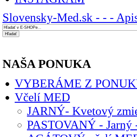
Slovensky-Med.sk - - - Api
NAŠA PONUKA
VYBERÁME Z PONUK
Včelí MED
JARNÝ- Kvetový zmie
PASTOVANÝ - Jarný -