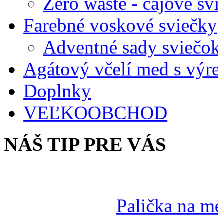
Zero waste - čajové sv
Farebné voskové sviečky
Adventné sady sviečo
Agátový včelí med s vý
Doplnky
VEĽKOOBCHOD
NÁŠ TIP PRE VÁS
Palička na m