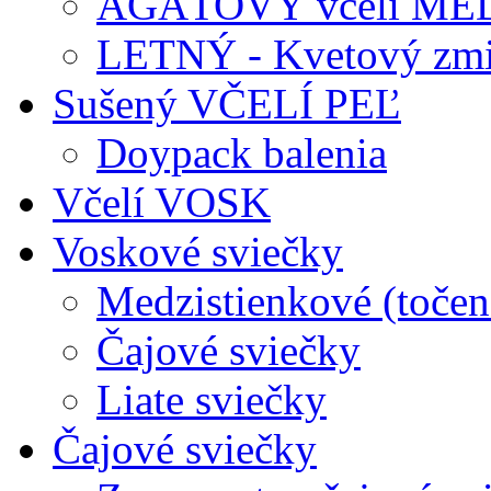
AGÁTOVÝ včelí ME
LETNÝ - Kvetový zmi
Sušený VČELÍ PEĽ
Doypack balenia
Včelí VOSK
Voskové sviečky
Medzistienkové (točen
Čajové sviečky
Liate sviečky
Čajové sviečky