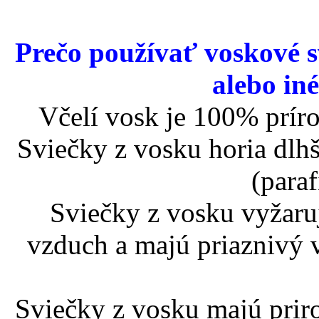
Prečo používať voskové sv
alebo in
Včelí vosk je 100% prír
Sviečky z vosku horia dlhš
(paraf
Sviečky z vosku vyžaruj
vzduch a majú priaznivý 
Sviečky z vosku majú prir