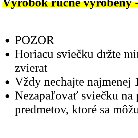
Výrobok ručne vyrobený 
POZOR
Horiacu sviečku držte m
zvierat
Vždy nechajte najmenej 
Nezapaľovať sviečku na 
predmetov, ktoré sa môžu