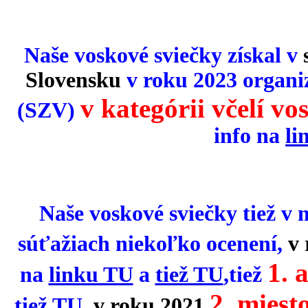
Naše voskové sviečky
získal v
Slovensku
v roku 2023 organi
v
kategórii včelí vos
(SZV)
info na
li
Naše voskové sviečky tiež v 
súťažiach niekoľko ocenení,
v
1. 
na
linku TU
a
tiež TU
,tiež
2. miest
tiež TU
,
v roku 2021