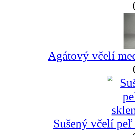
Agátový včelí med
Sušený včelí peľ