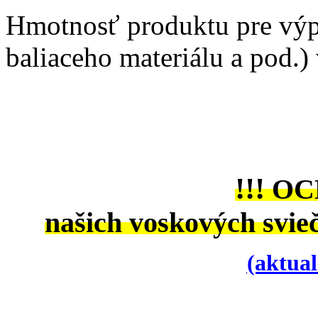
Hmotnosť produktu pre výp
baliaceho materiálu a pod.)
!!!
OC
našich voskových svieč
(aktual