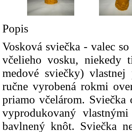
Popis
Vosková sviečka - valec s
včelieho vosku,
niekedy t
medové sviečky)
vlastnej 
ručne vyrobená rokmi over
priamo včelárom. Sviečka o
vyprodukovaný vlastnými 
bavlnený knôt. Sviečka ne