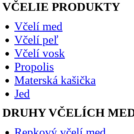
VČELIE PRODUKTY
Včelí med
Včelí peľ
Včelí vosk
Propolis
Materská kašička
Jed
DRUHY VČELÍCH ME
Repkový včelí med