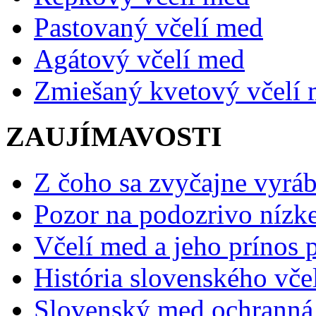
Pastovaný včelí med
Agátový včelí med
Zmiešaný kvetový včelí
ZAUJÍMAVOSTI
Z čoho sa zvyčajne vyráb
Pozor na podozrivo nízk
Včelí med a jeho prínos p
História slovenského vče
Slovenský med ochranná