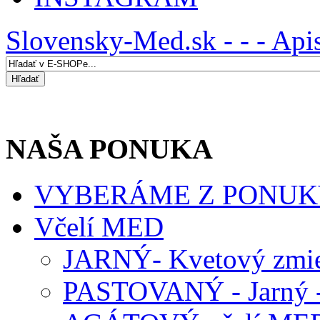
Slovensky-Med.sk - - - Api
NAŠA PONUKA
VYBERÁME Z PONUK
Včelí MED
JARNÝ- Kvetový zmie
PASTOVANÝ - Jarný -