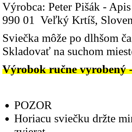
Výrobca: Peter Pišák - Api
990 01 Veľký Krtíš, Sloven
Sviečka môže po dlhšom čas
Skladovať na suchom mieste 
Výrobok ručne vyrobený 
POZOR
Horiacu sviečku držte m
zvierat