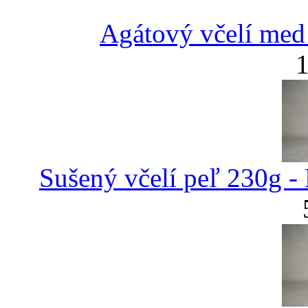
Agátový včelí m
1
Sušený včelí peľ 230g -