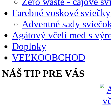
Zero waste - čajové sv
Farebné voskové sviečky
Adventné sady sviečo
Agátový včelí med s vý
Doplnky
VEĽKOOBCHOD
NÁŠ TIP PRE VÁS