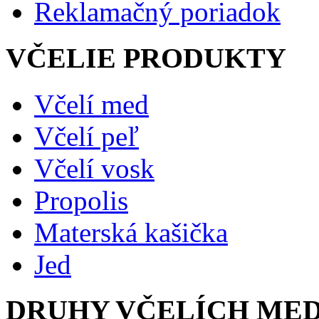
Reklamačný poriadok
VČELIE PRODUKTY
Včelí med
Včelí peľ
Včelí vosk
Propolis
Materská kašička
Jed
DRUHY VČELÍCH ME