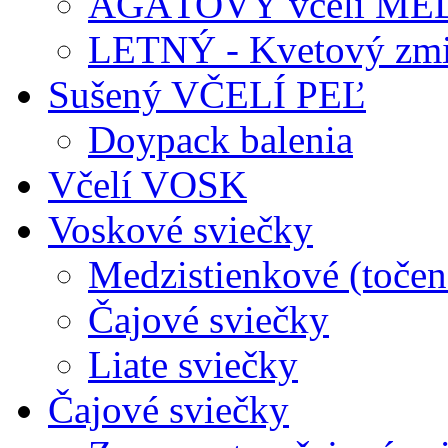
AGÁTOVÝ včelí ME
LETNÝ - Kvetový zmi
Sušený VČELÍ PEĽ
Doypack balenia
Včelí VOSK
Voskové sviečky
Medzistienkové (točen
Čajové sviečky
Liate sviečky
Čajové sviečky