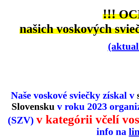
!!!
OC
našich voskových svieč
(aktual
Naše voskové sviečky
získal v
Slovensku
v roku 2023 organi
v
kategórii včelí vos
(SZV)
info na
li