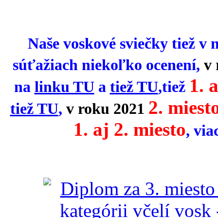
Naše voskové sviečky tiež v 
súťažiach niekoľko ocenení,
v
1. 
na
linku TU
a
tiež TU
,tiež
2. miest
tiež TU
,
v roku 2021
1. aj 2. miesto
,
via