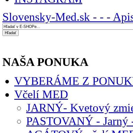
Slovensky-Med.sk - - - Api
NAŠA PONUKA
VYBERÁME Z PONUK
Včelí MED
JARNÝ- Kvetový zmie
PASTOVANÝ - Jarný -