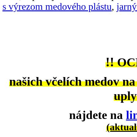
s výrezom medového plástu
,
jarn
!!
OC
našich včelích medov na
uply
nájdete na
l
(aktual