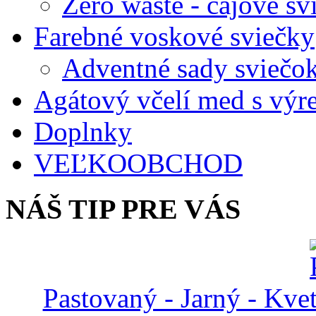
Zero waste - čajové sv
Farebné voskové sviečky
Adventné sady sviečo
Agátový včelí med s vý
Doplnky
VEĽKOOBCHOD
NÁŠ TIP PRE VÁS
Pastovaný - Jarný - Kve