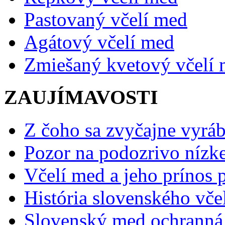
Pastovaný včelí med
Agátový včelí med
Zmiešaný kvetový včelí
ZAUJÍMAVOSTI
Z čoho sa zvyčajne vyráb
Pozor na podozrivo nízk
Včelí med a jeho prínos p
História slovenského vče
Slovenský med ochranná