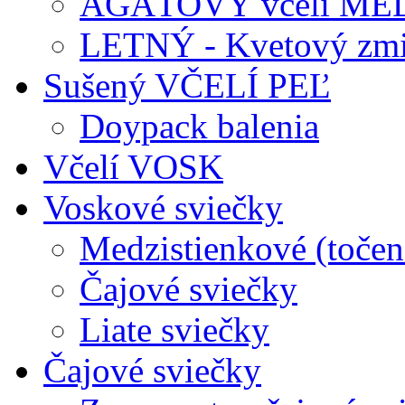
AGÁTOVÝ včelí ME
LETNÝ - Kvetový zmi
Sušený VČELÍ PEĽ
Doypack balenia
Včelí VOSK
Voskové sviečky
Medzistienkové (točen
Čajové sviečky
Liate sviečky
Čajové sviečky