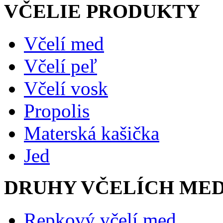
VČELIE PRODUKTY
Včelí med
Včelí peľ
Včelí vosk
Propolis
Materská kašička
Jed
DRUHY VČELÍCH ME
Repkový včelí med